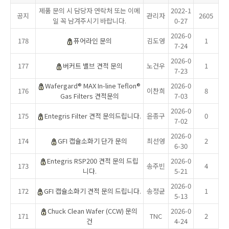
제품 문의 시 담당자 연락처 또는 이메
2022-1
공지
관리자
2605
일 꼭 남겨주시기 바랍니다.
0-27
2026-0
178
퓨어라인 문의
김도영
1
7-24
2026-0
177
버커트 밸브 견적 문의
노건우
1
7-23
Wafergard® MAX In-line Teflon®
2026-0
176
이찬희
8
Gas Filters 견적문의
7-03
2026-0
175
Entegris Filter 견적 문의드립니다.
윤종구
0
7-02
2026-0
174
GFI 캡슐소화기 단가 문의
최선영
2
6-30
Entegris RSP200 견적 문의 드립
2026-0
173
송주빈
4
니다.
5-21
2026-0
172
GFI 캡슐소화기 견적 문의 드립니다.
송정균
1
5-13
Chuck Clean Wafer (CCW) 문의
2026-0
171
TNC
2
건
4-24