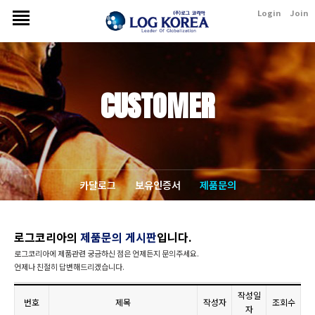
Login
Join
CUSTOMER
카달로그
보유인증서
제품문의
로그코리아의
제품문의 게시판
입니다.
로그코리아에 제품관련 궁금하신 점은 언제든지 문의주세요.
언제나 친절히 답변해드리겠습니다.
작성일
번호
제목
작성자
조회수
자