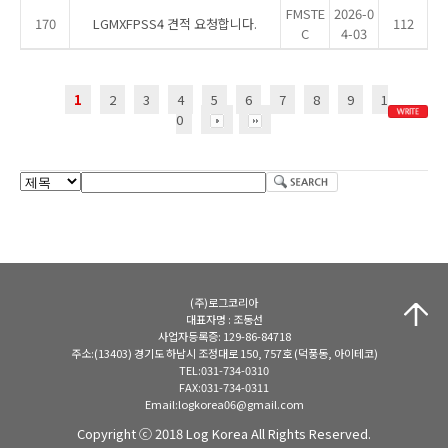
FMSTE
2026-0
170
LGMXFPSS4 견적 요청합니다.
112
C
4-03
1
2
3
4
5
6
7
8
9
1
0
(주)로그코리아
대표자명 : 조동선
사업자등록증: 129-86-84718
주소:(13403) 경기도 하남시 조정대로 150, 757호 (덕풍동, 아이테코)
TEL:031-734-0310
FAX:031-734-0311
Email:logkorea06@gmail.com
Copyright ⓒ 2018 Log Korea All Rights Reserved.