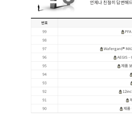
언제나 친절히 답변해
번호
99
PF
98
97
Wafergard® MAX
96
AEGIS 
95
제품 
94
93
92
12inc
91
90
제품 