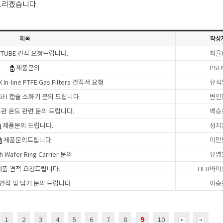
드리겠습니다.
제목
작성
A TUBE 견적 요청드립니다.
최율
제품문의
PSE
 In-line PTFE Gas Filters 견적서 요청
유석
- GFI 캡슐 소화기 문의 드립니다.
변인
보관 온도 관련 문의 드립니다.
백승
제품문의 드립니다.
성지
제품문의드립니다.
이민
h Wafer Ring Carrier 문의
유명
제품 견적 요청드립니다.
HLB바
견적 및 납기 문의 드립니다
이승
1
2
3
4
5
6
7
8
9
10