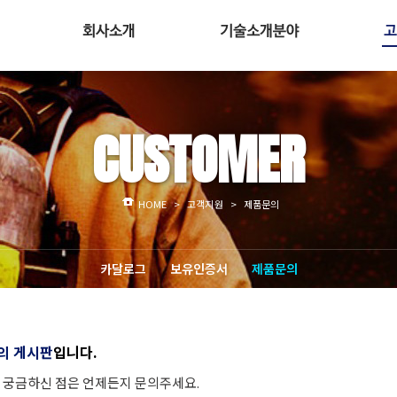
인사말
인테그리스
경영이념
퓨어라인
보
CUSTOMER
조직도
버커트
회사위치
GFI 캡슐소화기
주요 고객사
MFC
HOME
>
고객지원
>
제품문의
카달로그
보유인증서
제품문의
의 게시판
입니다.
궁금하신 점은 언제든지 문의주세요.