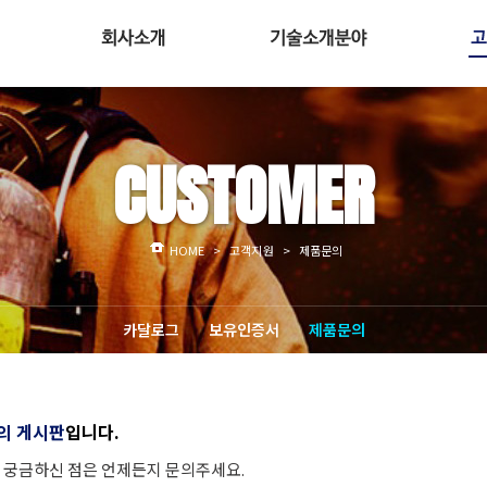
인사말
인테그리스
경영이념
퓨어라인
보
CUSTOMER
조직도
버커트
회사위치
GFI 캡슐소화기
주요 고객사
MFC
HOME
>
고객지원
>
제품문의
카달로그
보유인증서
제품문의
의 게시판
입니다.
궁금하신 점은 언제든지 문의주세요.