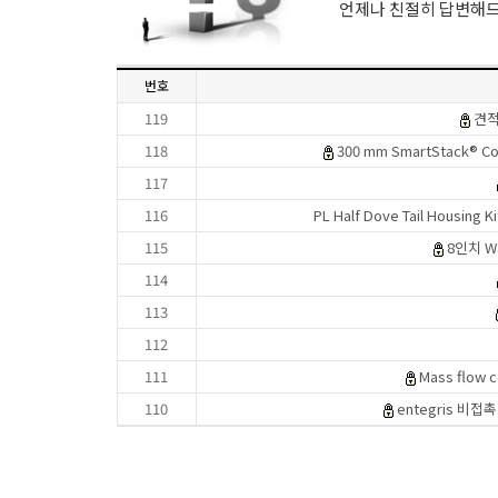
언제나 친절히 답변해
번호
119
견적
118
300 mm SmartStack® Co
117
116
PL Half Dove Tail Housi
115
8인치 W
114
113
112
111
Mass flow 
110
entegris 