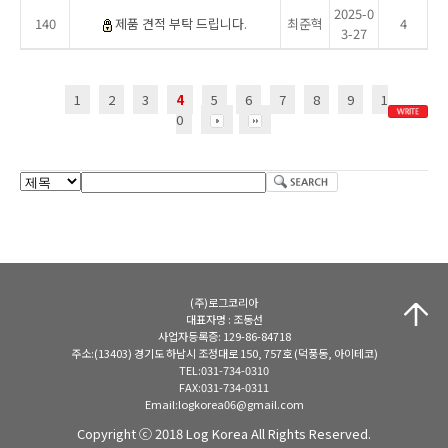
2025-0
140
제품 견적 부탁 드립니다.
최준혁
4
3-27
1
2
3
4
5
6
7
8
9
1
0
(주)로그코리아
대표자명 : 조동선
사업자등록증: 129-86-84718
주소:(13403) 경기도 하남시 조정대로 150, 757호 (덕풍동, 아이테코)
TEL:031-734-0310
FAX:031-734-0311
Email:logkorea06@gmail.com
Copyright ⓒ 2018 Log Korea All Rights Reserved.