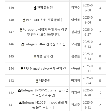
2025-0
149
견적 문의건
김진수
3
8-08
2025-0
148
PFA TUBE 관련 견적 문의 件
이현동
0
8-06
Purebond 용접기 구매 가능 여부
2025-0
147
정재현
2
및 견적서 요청 드립니다.
6-27
2025-0
146
Entegris Filter 견적 문의의 건
오새별
4
6-13
2025-0
145
제품 문의 건
김강률
0
6-13
2025-0
144
PFA Manual valve 구매 문의 건
신동근
0
6-11
2025-0
143
제품문의
박지영
5
5-24
Entegris SN/SP-C purifer 문의(견
2025-0
142
김광인
12
적 요청으로 수정)
4-28
Entegris M200 Smif pod 관련 제
2025-0
141
김세훈
2
품 문의 드립니다
3-31