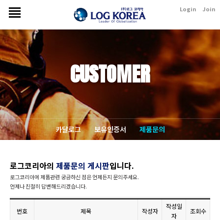
Login
Join
CUSTOMER
카달로그
보유인증서
제품문의
로그코리아의
제품문의 게시판
입니다.
로그코리아에 제품관련 궁금하신 점은 언제든지 문의주세요.
언제나 친절히 답변해드리겠습니다.
작성일
번호
제목
작성자
조회수
자