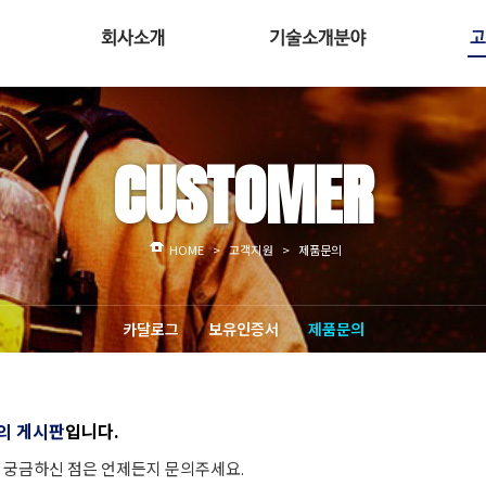
인사말
인테그리스
경영이념
퓨어라인
보
CUSTOMER
조직도
버커트
회사위치
GFI 캡슐소화기
주요 고객사
MFC
HOME
>
고객지원
>
제품문의
카달로그
보유인증서
제품문의
의 게시판
입니다.
궁금하신 점은 언제든지 문의주세요.