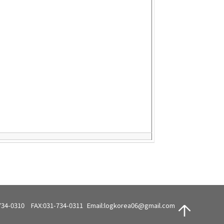
734-0310
FAX:031-734-0311
Email:logkorea06@gmail.com