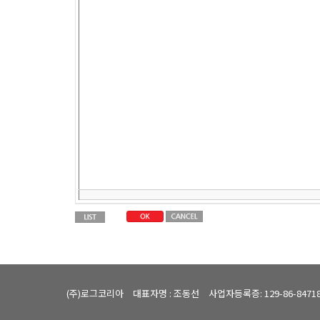
(주)로그코리아
대표자명 : 조동선
사업자등록증: 129-86-8471