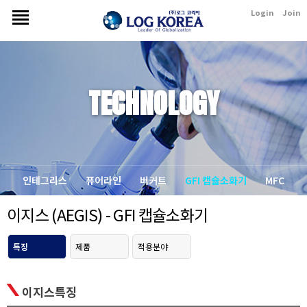
Login
Join
TECHNOLOGY
인테그리스
퓨어라인
버커트
GFI 캡슐소화기
MFC
이지스 (AEGIS) - GFI 캡슐소화기
특징
제품
적용분야
이지스특징