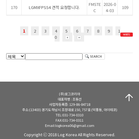
FMSTE
2026-0
170
LGMXFPSS4 견적 요청합니다.
109
C
4-03
1
2
3
4
5
6
7
8
9
1
0
(주)로그코리아
대표자명 : 조동선
사업자등록증: 129-86-84718
주소:(13403) 경기도 하남시 조정대로 150, 757호 (덕풍동, 아이테코)
TEL:031-734-0310
FAX:031-734-0311
Email:logkorea06@gmail.com
Copyright ⓒ 2018 Log Korea All Rights Reserved.