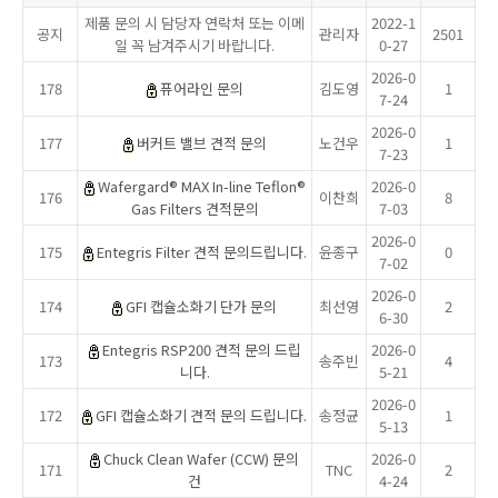
제품 문의 시 담당자 연락처 또는 이메
2022-1
공지
관리자
2501
일 꼭 남겨주시기 바랍니다.
0-27
2026-0
178
퓨어라인 문의
김도영
1
7-24
2026-0
177
버커트 밸브 견적 문의
노건우
1
7-23
Wafergard® MAX In-line Teflon®
2026-0
176
이찬희
8
Gas Filters 견적문의
7-03
2026-0
175
Entegris Filter 견적 문의드립니다.
윤종구
0
7-02
2026-0
174
GFI 캡슐소화기 단가 문의
최선영
2
6-30
Entegris RSP200 견적 문의 드립
2026-0
173
송주빈
4
니다.
5-21
2026-0
172
GFI 캡슐소화기 견적 문의 드립니다.
송정균
1
5-13
Chuck Clean Wafer (CCW) 문의
2026-0
171
TNC
2
건
4-24