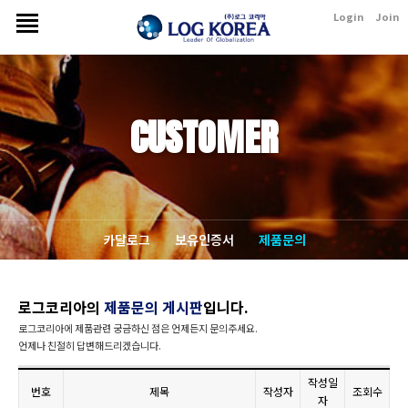
Login
Join
CUSTOMER
카달로그
보유인증서
제품문의
로그코리아의
제품문의 게시판
입니다.
로그코리아에 제품관련 궁금하신 점은 언제든지 문의주세요.
언제나 친절히 답변해드리겠습니다.
작성일
번호
제목
작성자
조회수
자