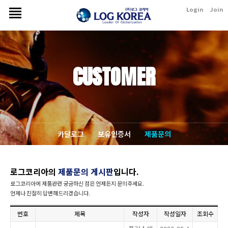
Login
Join
CUSTOMER
카달로그
보유인증서
제품문의
로그코리아의
제품문의 게시판
입니다.
로그코리아에 제품관련 궁금하신 점은 언제든지 문의주세요.
언제나 친절히 답변해드리겠습니다.
번호
제목
작성자
작성일자
조회수