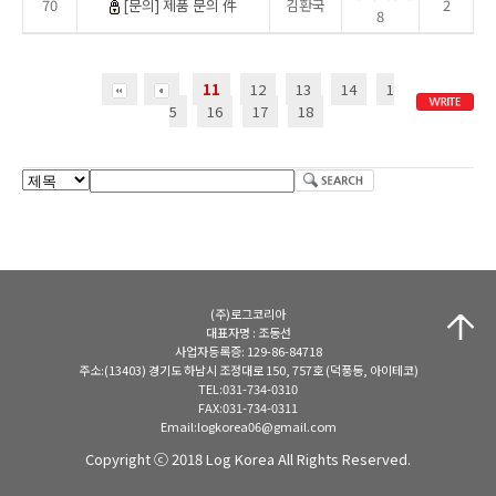
70
[문의] 제품 문의 件
김환국
2
8
11
12
13
14
1
5
16
17
18
(주)로그코리아
대표자명 : 조동선
사업자등록증: 129-86-84718
주소:(13403) 경기도 하남시 조정대로 150, 757호 (덕풍동, 아이테코)
TEL:031-734-0310
FAX:031-734-0311
Email:logkorea06@gmail.com
Copyright ⓒ 2018 Log Korea All Rights Reserved.