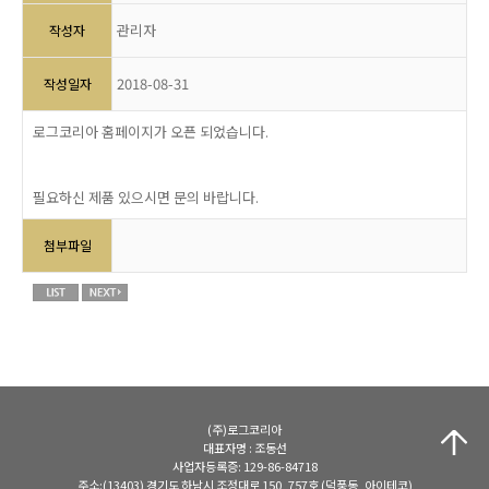
관리자
작성자
2018-08-31
작성일자
로그코리아 홈페이지가 오픈 되었습니다.
필요하신 제품 있으시면 문의 바랍니다.
첨부파일
(주)로그코리아
대표자명 : 조동선
사업자등록증: 129-86-84718
주소:(13403) 경기도 하남시 조정대로 150, 757호 (덕풍동, 아이테코)