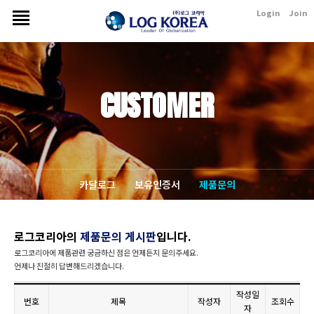
Login
Join
CUSTOMER
카달로그
보유인증서
제품문의
로그코리아의
제품문의 게시판
입니다.
로그코리아에 제품관련 궁금하신 점은 언제든지 문의주세요.
언제나 친절히 답변해드리겠습니다.
작성일
번호
제목
작성자
조회수
자