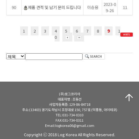
2023-0
90
제품 견적 및 납기 문의 드립니다
이승용
11
9-26
1
2
3
4
5
6
7
8
9
1
0
(주)로그코리아
대표자명 : 조동선
사업자등록증: 129-86-84718
주소:(13403) 경기도 하남시 조정대로 150, 757호 (덕풍동, 아이테코)
TEL:031-734-0310
FAX:031-734-0311
Email:logkorea06@gmail.com
Copyright ⓒ 2018 Log Korea All Rights Reserved.